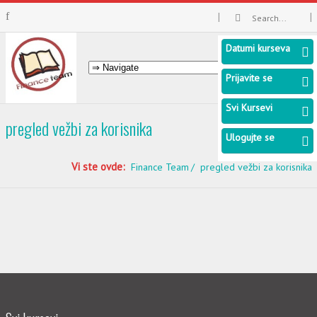
Datumi kurseva
Prijavite se
Svi Kursevi
pregled vežbi za korisnika
Ulogujte se
Vi ste ovde:
Finance Team
pregled vežbi za korisnika