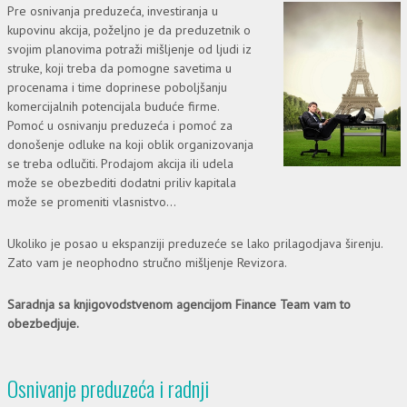
Pre osnivanja preduzeća, investiranja u
kupovinu akcija, poželjno je da preduzetnik o
svojim planovima potraži mišljenje od ljudi iz
struke, koji treba da pomogne savetima u
procenama i time doprinese poboljšanju
komercijalnih potencijala buduće firme.
Pomoć u osnivanju preduzeća i pomoć za
donošenje odluke na koji oblik organizovanja
se treba odlučiti. Prodajom akcija ili udela
može se obezbediti dodatni priliv kapitala
može se promeniti vlasnistvo...
Ukoliko je posao u ekspanziji preduzeće se lako prilagodjava širenju.
Zato vam je neophodno stručno mišljenje Revizora.
Saradnja sa knjigovodstvenom agencijom Finance Team vam to
obezbedjuje.
Osnivanje preduzeća i radnji