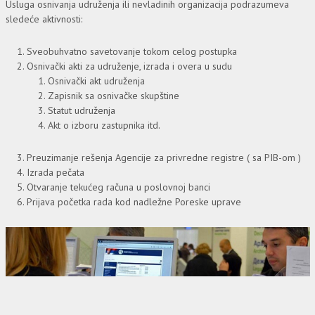
Usluga osnivanja udruženja ili nevladinih organizacija podrazumeva
sledeće aktivnosti:
Sveobuhvatno savetovanje tokom celog postupka
Osnivački akti za udruženje, izrada i overa u sudu
Osnivački akt udruženja
Zapisnik sa osnivačke skupštine
Statut udruženja
Akt o izboru zastupnika itd.
Preuzimanje rešenja Agencije za privredne registre ( sa PIB-om )
Izrada pečata
Otvaranje tekućeg računa u poslovnoj banci
Prijava početka rada kod nadležne Poreske uprave