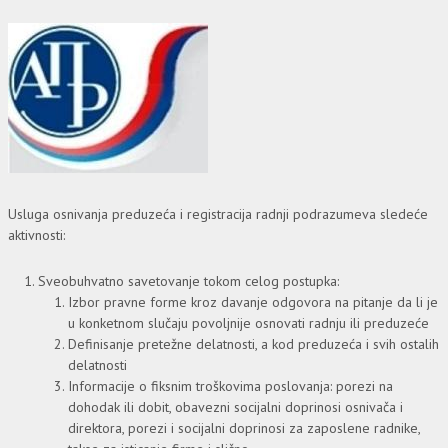
Usluga osnivanja preduzeća i registracija radnji podrazumeva sledeće
aktivnosti:
Sveobuhvatno savetovanje tokom celog postupka:
Izbor pravne forme kroz davanje odgovora na pitanje da li je
u konketnom slučaju povoljnije osnovati radnju ili preduzeće
Definisanje pretežne delatnosti, a kod preduzeća i svih ostalih
delatnosti
Informacije o fiksnim troškovima poslovanja: porezi na
dohodak ili dobit, obavezni socijalni doprinosi osnivača i
direktora, porezi i socijalni doprinosi za zaposlene radnike,