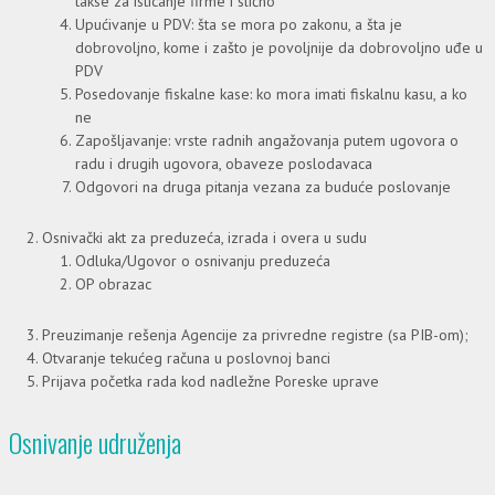
takse za isticanje firme i slično
Upućivanje u PDV: šta se mora po zakonu, a šta je
dobrovoljno, kome i zašto je povoljnije da dobrovoljno uđe u
PDV
Posedovanje fiskalne kase: ko mora imati fiskalnu kasu, a ko
ne
Zapošljavanje: vrste radnih angažovanja putem ugovora o
radu i drugih ugovora, obaveze poslodavaca
Odgovori na druga pitanja vezana za buduće poslovanje
Osnivački akt za preduzeća, izrada i overa u sudu
Odluka/Ugovor o osnivanju preduzeća
OP obrazac
Preuzimanje rešenja Agencije za privredne registre (sa PIB-om);
Otvaranje tekućeg računa u poslovnoj banci
Prijava početka rada kod nadležne Poreske uprave
Osnivanje udruženja