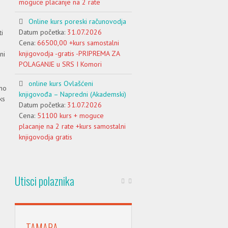
moguce placanje na 2 rate
Online kurs poreski računovodja
Datum početka:
31.07.2026
i
Cena:
66500,00 +kurs samostalni
knjigovodja -gratis -PRIPREMA ZA
ni
POLAGANJE u SRS I Komori
online kurs Ovlašćeni
no
knjigovođa – Napredni (Akademski)
ks
Datum početka:
31.07.2026
Cena:
51100 kurs + moguce
placanje na 2 rate +kurs samostalni
knjigovodja gratis
Utisci polaznika
TAMARA
ALEKSANDAR