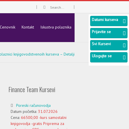
Datumi kurseva
Cenovnik
Kontakt
Iskustva polaznika
Prijavite se
Svi Kursevi
olaznici knjigovodstvenoih kurseva – Detalji
Ulogujte se
Finance Team Kursevi
Poreski računovodja
Datum početka:
31.07.2026
Cena:
66500,00 -kurs samostalni
knjigovodja -gratis Priprema za