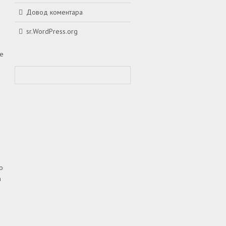
Довод коментара
sr.WordPress.org
re
o
a