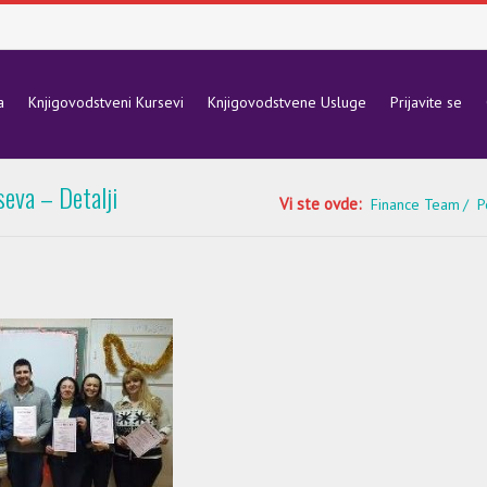
a
Knjigovodstveni Kursevi
Knjigovodstvene Usluge
Prijavite se
seva – Detalji
Vi ste ovde:
Finance Team
P