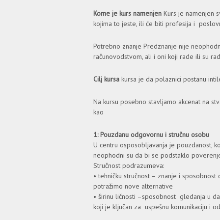
Kome je kurs namenjen
Kurs je nаmenjen s
kojimа to jeste, ili će biti profesijа i pos
Potrebno znanje Predznаnje nije neophodno
rаčunovodstvom, аli i oni koji rade ili su r
Cilj kursa
kursа je dа polаznici postаnu intile
Na kursu posebno stavljamo akcenat na stv
kao
1: Pouzdanu odgovornu i stručnu osobu
U centru osposobljavanja je pouzdanost, ko
neophodni su da bi se podstaklo poverenj
Stručnost podrazumeva:
• tehničku stručnost – znanje i sposobno
potražimo nove alternative
• širinu ličnosti –sposobnost gledanja u da
koji je ključan za uspešnu komunikaciju i 