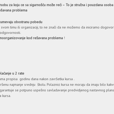
sobu za koju ce sa sigurnošću može reći – To je stručna i pouzdana osoba
 rešavana problema
razumevaju obostranu pobedu
 u svom timu ili organizaciji, to ne znači da ne možemo da iniciramo dogovo
 odgovornosti.
amoorganizovanje kod rešavana problema
!
laćanje u 2 rate
ama propisa godinu dana nakon završetka kursa .
vršenu najmanje srednju školu. Polaznici kursa ne moraju da imaju bilo kakv
garantuje se potpuno uspešno savladavanje predvidjenog nastavnog plan
a kursa.