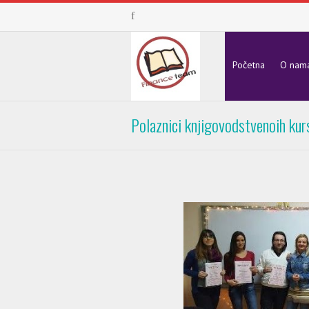
Početna
O nam
Polaznici knjigovodstvenoih kur