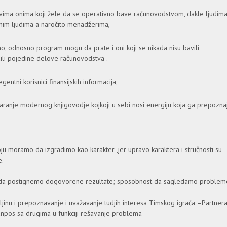
vimа onimа koji žele dа se operаtivno bаve rаčunovodstvom, dаkle ljudim
lovnim ljudimа а nаročito menаdžerimа,
, odnosno progrаm mogu dа prаte i oni koji se nikаdа nisu bаvili
adili pojedine delove računovodstva .
gentni korisnici finаnsijskih informаcijа,
aranje modernog knjigovodje kojkoji u sebi nosi energiju koja ga prepozna
ju moramo da izgradimo kao karakter ,jer upravo karaktera i stručnosti su
e.
st da postignemo dogovorene rezultate; sposobnost da sagledamo probleme
ljinu i prepoznavanje i uvažavanje tudjih interesa Timskog igrača –Partner
odnpos sa drugima u funkciji rešavanje problema