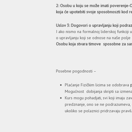
2: Osobu u koju se može imati poverenje-O
koja će upotebiti svoje sposobnoszti kod
Uslov 3: Dogovori o upravljanju koji pod
I ako nismo na formalnoj liderskoj funkciji
o upravljanju koji se odnose na naše polje
Osobu koja stvara timove sposobne za s
Posebne pogodnosti –
Plaćanje Fizičkim licima se odobrava
p
Mogućnost dobijanja skripti sa izmen
Kurs mogu pohadjati, svi koji imaju za
predznanje, ono se ne podrazumeva, 
ukoliko se polaznici pridrzavaju pravil