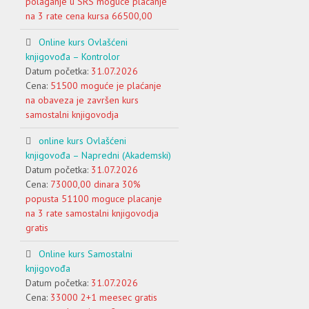
polaganje u SRS moguce placanje
na 3 rate cena kursa 66500,00
Online kurs Ovlašćeni
knjigovođa – Kontrolor
Datum početka:
31.07.2026
Cena:
51500 moguće je plaćanje
na obaveza je završen kurs
samostalni knjigovodja
online kurs Ovlašćeni
knjigovođa – Napredni (Akademski)
Datum početka:
31.07.2026
Cena:
73000,00 dinara 30%
popusta 51100 moguce placanje
na 3 rate samostalni knjigovodja
gratis
Online kurs Samostalni
knjigovođa
Datum početka:
31.07.2026
Cena:
33000 2+1 meesec gratis