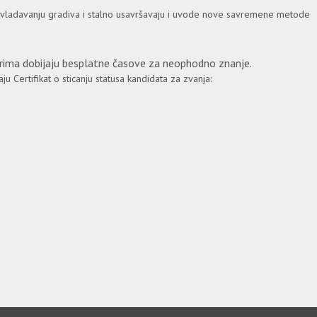
avladavanju gradiva i stalno usavršavaju i uvode nove savremene metode
narima dobijaju besplatne časove za neophodno znanje.
u Certifikat o sticanju statusa kandidata za zvanja: