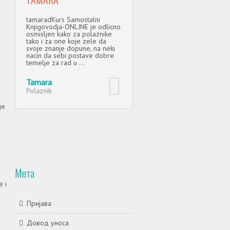
MILJATOVIĆ
а
tamaradKurs Samostalni
Knjigovodja-ONLINE je odlicno
osmisljen kako za polaznike
Prvi put sam imao priliku da
tako i za one koje zele da
pohađam jedan online kurs
svoje znanje dopune, na neki
(samostalni knjigovođa onli
nacin da sebi postave dobre
i veoma sam zadovoljan isti
temelje za rad u ...
Naime, iako sam bio skeptič
u početku kako će sve to
funkcionisati, na ...
Tamara
Polaznik
Aleksandar Miljatović
je
Polaznik
Мета
 i
Пријава
a
Довод уноса