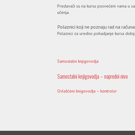
Predavači su na kursu posvećeni vama u s
učenja.
Polaznici koji ne poznaju rad na raču
Polaznici za uredno pohadjanje kursa dobijaj
Samostalni knjigovodja
Samostalni knjigovodja – napredni nivo
Ovlašćeni knigovodja – kontrolor