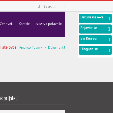
Datumi kurseva
Cenovnik
Kontakt
Iskustva polaznika
Prijavite se
Svi Kursevi
i ste ovde:
Finance Team
Dokument3
Ulogujte se
k prijatelji