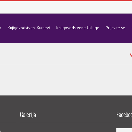
a
Knjigovodstveni Kursevi
Knjigovodstvene Usluge
Prijavite se
V
Galerija
Faceboo
a