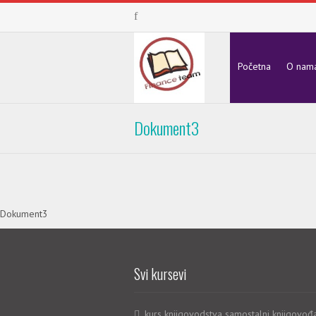
Početna
O nam
Dokument3
Dokument3
Svi kursevi
kurs knjigovodstva samostalni knjigovođ