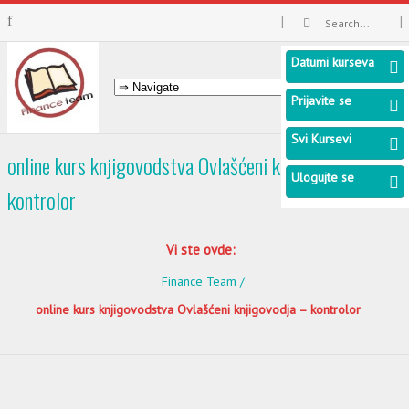
Datumi kurseva
Prijavite se
Svi Kursevi
online kurs knjigovodstva Ovlašćeni knjigovodja –
Ulogujte se
kontrolor
Vi ste ovde:
Finance Team
online kurs knjigovodstva Ovlašćeni knjigovodja – kontrolor