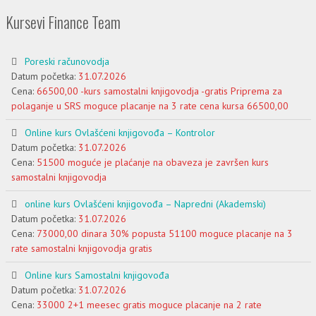
Kursevi Finance Team
Poreski računovodja
Datum početka:
31.07.2026
Cena:
66500,00 -kurs samostalni knjigovodja -gratis Priprema za
polaganje u SRS moguce placanje na 3 rate cena kursa 66500,00
Online kurs Ovlašćeni knjigovođa – Kontrolor
Datum početka:
31.07.2026
Cena:
51500 moguće je plaćanje na obaveza je završen kurs
samostalni knjigovodja
online kurs Ovlašćeni knjigovođa – Napredni (Akademski)
Datum početka:
31.07.2026
Cena:
73000,00 dinara 30% popusta 51100 moguce placanje na 3
rate samostalni knjigovodja gratis
Online kurs Samostalni knjigovođa
Datum početka:
31.07.2026
Cena:
33000 2+1 meesec gratis moguce placanje na 2 rate