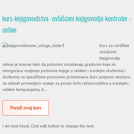
kurs-knjigovodstva -ovlašćeni knjigovodja-kontrolor -
online
Kurs za sertifikat
ovlašćeni
knjigovodja -
online je kreiran tako da polaznici ovladavaju gradivom koje im
omogućava vodjenje poslovne knjige u velikim i srednjim društvima i
društvima sa specifičnim poslovnim promenama. Kurs potpuno obučava
za odmah primenljivo znanje za posao šefa računovodstva u srednjim i
velikim kompanijama, ili...
Poruči ovaj kurs
I am text block. Click edit button to change this text.