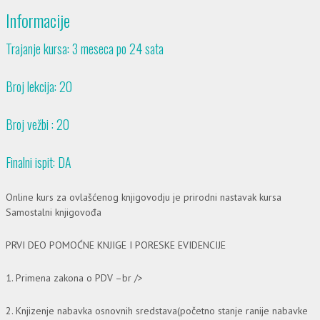
Informacije
Trajanje kursa: 3 meseca po 24 sata
Broj lekcija: 20
Broj vežbi : 20
Finalni ispit: DA
Online kurs za ovlašćenog knjigovodju je prirodni nastavak kursa
Samostalni knjigovođa
PRVI DEO POMOĆNE KNJIGE I PORESKE EVIDENCIJE
1. Primena zakona o PDV –br />
2. Knjizenje nabavka osnovnih sredstava(početno stanje ranije nabavke