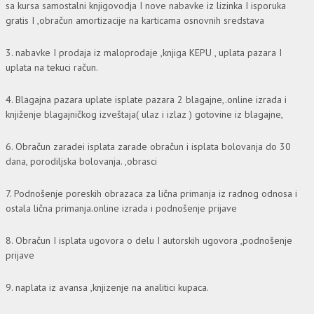
sa kursa samostalni knjigovodja I nove nabavke iz lizinka I isporuka
gratis I ,obračun amortizacije na karticama osnovnih sredstava
3. nabavke I prodaja iz maloprodaje ,knjiga KEPU , uplata pazara I
uplata na tekuci račun.
4. Blagajna pazara uplate isplate pazara 2 blagajne,.online izrada i
knjiženje blagajničkog izveštaja( ulaz i izlaz ) gotovine iz blagajne,
6. Obračun zaradei isplata zarade obračun i isplata bolovanja do 30
dana, porodiljska bolovanja. ,obrasci
7. Podnošenje poreskih obrazaca za lična primanja iz radnog odnosa i
ostala lična primanja.online izrada i podnošenje prijave
8. Obračun I isplata ugovora o delu I autorskih ugovora ,podnošenje
prijave
9. naplata iz avansa ,knjizenje na analitici kupaca.