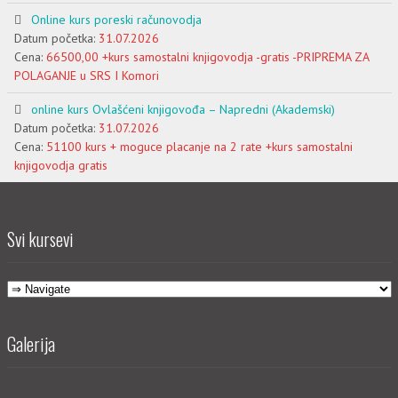
Online kurs poreski računovodja
Datum početka:
31.07.2026
Cena:
66500,00 +kurs samostalni knjigovodja -gratis -PRIPREMA ZA
POLAGANJE u SRS I Komori
online kurs Ovlašćeni knjigovođa – Napredni (Akademski)
Datum početka:
31.07.2026
Cena:
51100 kurs + moguce placanje na 2 rate +kurs samostalni
knjigovodja gratis
Svi kursevi
Galerija