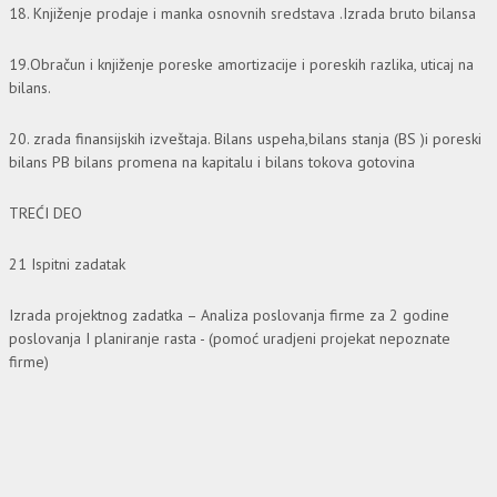
18. Knjiženje prodaje i manka osnovnih sredstava .Izrada bruto bilansa
19.Obračun i knjiženje poreske amortizacije i poreskih razlika, uticaj na
bilans.
20. zrada finansijskih izveštaja. Bilans uspeha,bilans stanja (BS )i poreski
bilans PB bilans promena na kapitalu i bilans tokova gotovina
TREĆI DEO
21 Ispitni zadatak
Izrada projektnog zadatka – Analiza poslovanja firme za 2 godine
poslovanja I planiranje rasta - (pomoć uradjeni projekat nepoznate
firme)