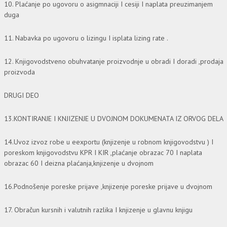
10. Plaćanje po ugovoru o asigmnaciji I cesiji I naplata preuzimanjem
duga
11. Nabavka po ugovoru o lizingu I isplata lizing rate .
12. Knjigovodstveno obuhvatanje proizvodnje u obradi I doradi ,prodaja
proizvoda
DRUGI DEO
13.KONTIRANJE I KNJIZENJE U DVOJNOM DOKUMENATA IZ ORVOG DELA
14.Uvoz izvoz robe u eexportu (knjizenje u robnom knjigovodstvu ) I
poreskom knjigovodstvu KPR I KIR ,plaćanje obrazac 70 I naplata
obrazac 60 I deizna plaćanja,knjizenje u dvojnom
16.Podnošenje poreske prijave ,knjizenje poreske prijave u dvojnom
17. Obračun kursnih i valutnih razlika I knjizenje u glavnu knjigu