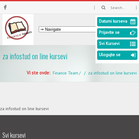
Datumi kurseva
Prijavite se
Svi Kursevi
za infostud on line kursevi
Ulogujte se
Vi ste ovde:
Finance Team
za infostud on line kursevi
za infostud on line kursevi
Svi kursevi