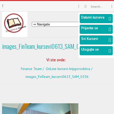
Datumi kurseva
Prijavite se
Svi Kursevi
images_FinTeam_kursevi0613_SAM_0156
Ulogujte se
Vi ste ovde:
Finance Team
OnLine kursevi knjigovodstva
images_FinTeam_kursevi0613_SAM_0156