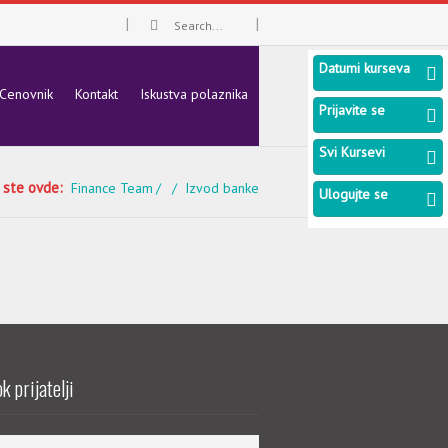
Datumi kurseva
Cenovnik
Kontakt
Iskustva polaznika
Prijavite se
Svi Kursevi
 ste ovde:
Finance Team
Izvod banke
Ulogujte se
k prijatelji