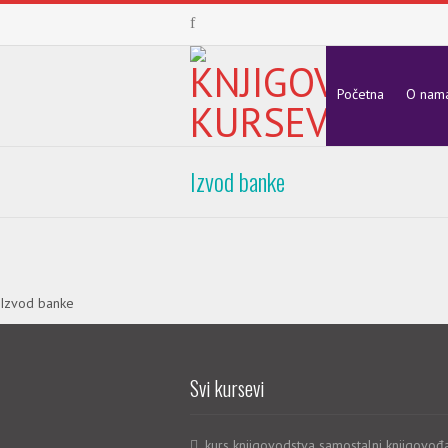
Početna
O nam
Izvod banke
Izvod banke
Svi kursevi
kurs knjigovodstva samostalni knjigovođ