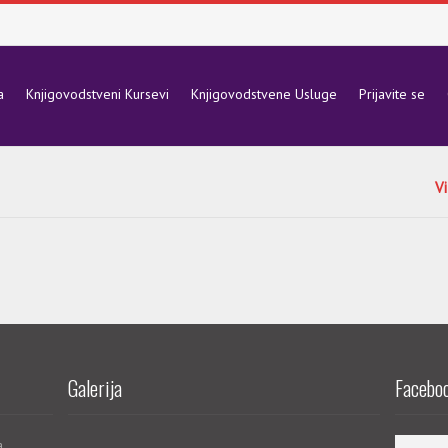
a
Knjigovodstveni Kursevi
Knjigovodstvene Usluge
Prijavite se
Vi
Galerija
Faceboo
a