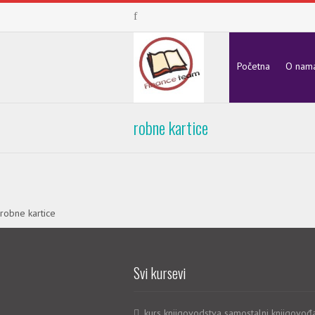
Početna
O nam
robne kartice
robne kartice
Svi kursevi
kurs knjigovodstva samostalni knjigovođ