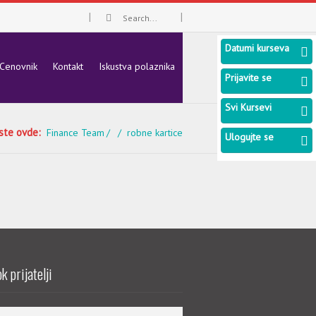
Datumi kurseva
Cenovnik
Kontakt
Iskustva polaznika
Prijavite se
Svi Kursevi
 ste ovde:
Finance Team
robne kartice
Ulogujte se
k prijatelji