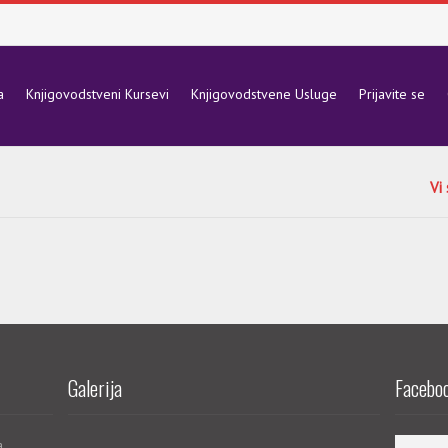
a
Knjigovodstveni Kursevi
Knjigovodstvene Usluge
Prijavite se
Vi
Galerija
Faceboo
a