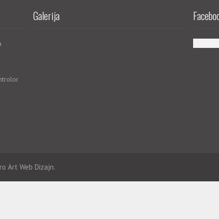
Galerija
Faceboo
a
ntrolor
ro Art
Web Dizajn.