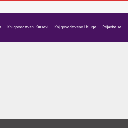
a
Knjigovodstveni Kursevi
Knjigovodstvene Usluge
Prijavite se