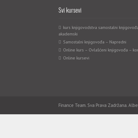
Svi kursevi
kurs knjigovodstva samostalni knjigovođ
akademski
Samostalni knjigovođa – Napredni
Online kurs – Ovlašćeni knjigovođa – ko
Online kursevi
Finance Team. Sva Prava Zadržana. Albe