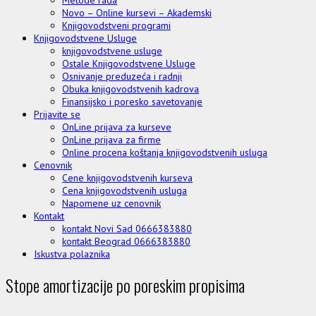
Novo – Online kursevi – Akademski
Knjigovodstveni programi
Knjigovodstvene Usluge
knjigovodstvene usluge
Ostale Knjigovodstvene Usluge
Osnivanje preduzeća i radnji
Obuka knjigovodstvenih kadrova
Finansijsko i poresko savetovanje
Prijavite se
OnLine prijava za kurseve
OnLine prijava za firme
Online procena koštanja knjigovodstvenih usluga
Cenovnik
Cene knjigovodstvenih kurseva
Cena knjigovodstvenih usluga
Napomene uz cenovnik
Kontakt
kontakt Novi Sad 0666383880
kontakt Beograd 0666383880
Iskustva polaznika
Stope amortizacije po poreskim propisima