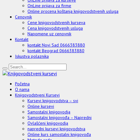
OnLine prijava za firme
Online procena koštanja knjigovodstvenih usluga
Cenovnik
Cene knjigovodstvenih kurseva
Cena knjigovodstvenih usluga
Napomene uz cenovnik
Kontakt
kontakt Novi Sad 0666383880
kontakt Beograd 0666383880
Iskustva polaznika
Početna
O nama
Knjigovodstveni Kursevi
Kursevi knjigovodstva – svi
Online kursevi
Samostalni knjigovodja
Samostalni knjigovođa – Napredni
Ovlašćeni knjigovodja
napredni kursevi knjigovodstva
Online kurs samostalni knjigovođa
Metode rada