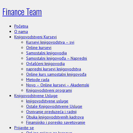
Finance Team
Početna
O nama
Knjigovodstveni Kursevi
Kursevi knjigovodstva – svi
Online kursevi
Samostalni knjigovodja
Samostalni knjigovođa – Napredni
Ovlašćeni knjigovodja
napredni kursevi knjigovodstva
Online kurs samostalni knjigovođa
Metode rada
Novo – Online kursevi – Akademski
Knjigovodstveni programi
Knjigovodstvene Usluge
knjigovodstvene usluge
Ostale Knjigovodstvene Usluge
Osnivanje preduzeća i radnji
Obuka knjigovodstvenih kadrova
Finansijsko i poresko savetovanje
Prijavite se
OnLine prijava za kurseve