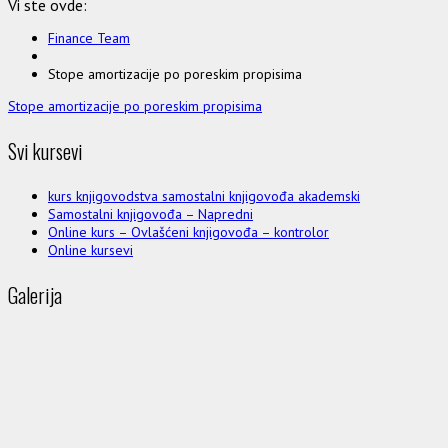
Vi ste ovde:
Finance Team
Stope amortizacije po poreskim propisima
Stope amortizacije po poreskim propisima
Svi kursevi
kurs knjigovodstva samostalni knjigovođa akademski
Samostalni knjigovođa – Napredni
Online kurs – Ovlašćeni knjigovođa – kontrolor
Online kursevi
Galerija