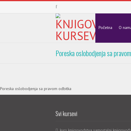
Početna
O nam
Poreska oslobodjenja sa pravom
Poreska oslobodjenja sa pravom odbitka
Svi kursevi
kurs knjigovodstva samostalni knjigovođ