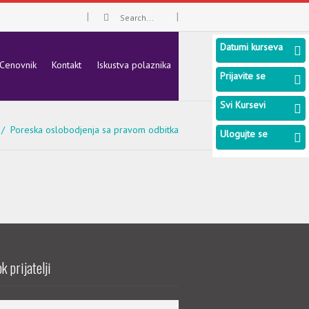
Datumi kurseva
Cenovnik
Kontakt
Iskustva polaznika
Prijavite se
Svi Kursevi
Poreska oslobodjenja sa pravom odbitka
Ulogujte se
k prijatelji