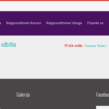
a
Knjigovodstveni Kursevi
Knjigovodstvene Usluge
Prijavite se
 odbitka
Vi ste ovde:
Finance Team
Galerija
Faceboo
a