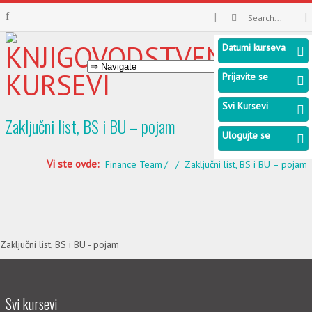
Datumi kurseva
Prijavite se
Svi Kursevi
Zaključni list, BS i BU – pojam
Ulogujte se
Vi ste ovde:
Finance Team
Zaključni list, BS i BU – pojam
Zaključni list, BS i BU - pojam
Svi kursevi