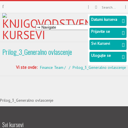
Datumi kurseva
Prijavite se
Svi Kursevi
Prilog_3_Generalno ovlascenje
Ulogujte se
Vi ste ovde:
Finance Team
Prilog_3_Generalno ovlascenje
Prilog_3_Generalno ovlascenje
Svi kursevi