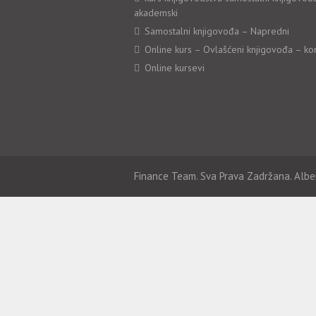
akademski
Samostalni knjigovođa – Napredni
Online kurs – Ovlašćeni knjigovođa – ko
Online kursevi
Finance Team. Sva Prava Zadržana. Albe