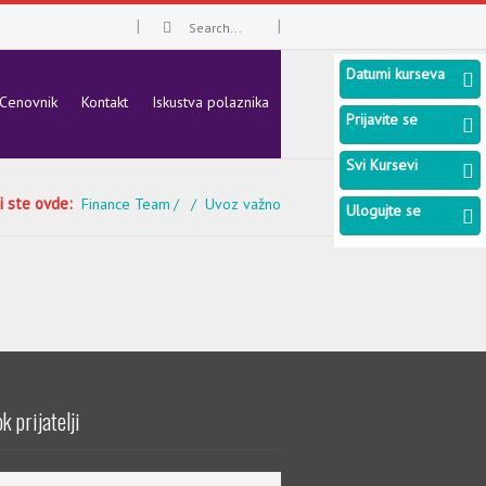
Datumi kurseva
Cenovnik
Kontakt
Iskustva polaznika
Prijavite se
Svi Kursevi
i ste ovde:
Finance Team
Uvoz važno
Ulogujte se
k prijatelji