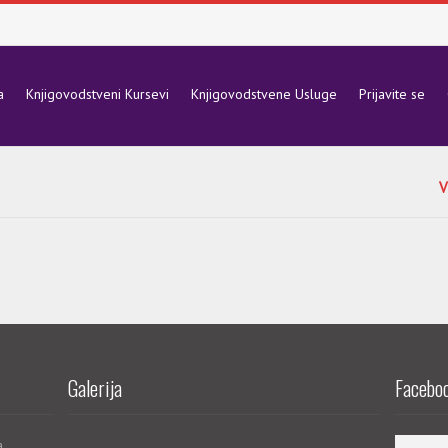
a
Knjigovodstveni Kursevi
Knjigovodstvene Usluge
Prijavite se
V
Galerija
Faceboo
a