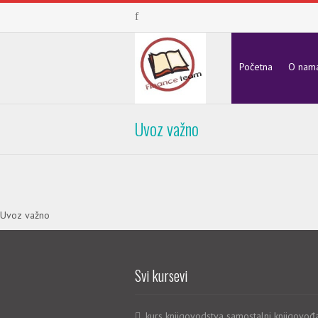
Početna
O nam
Uvoz važno
Uvoz važno
Svi kursevi
kurs knjigovodstva samostalni knjigovođ