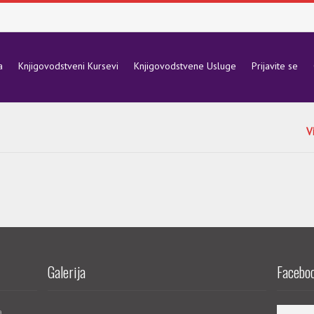
a
Knjigovodstveni Kursevi
Knjigovodstvene Usluge
Prijavite se
V
Galerija
Faceboo
a