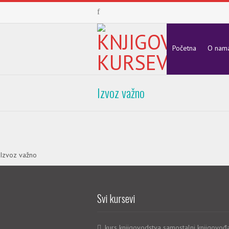
Početna
O nam
Izvoz važno
Izvoz važno
Svi kursevi
kurs knjigovodstva samostalni knjigovođ