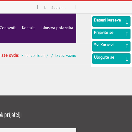
Datumi kurseva
Cenovnik
Kontakt
Iskustva polaznika
Prijavite se
Svi Kursevi
i ste ovde:
Finance Team
Izvoz važno
Ulogujte se
k prijatelji