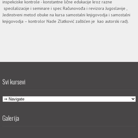
inspekciske kontrole - konstantne lične edukacije kroz razne
specilalizacije i seminare i spec Rаčunovođа i revizorа Jugoslаvije ,
Jedinstveni metod obuke na kursa samostalni knjigovodja i samostalni
knjigovodja – kontrolor Nade Zlatković zaštićen je kаo аutorski rаd).
Svi kursevi
Galerija