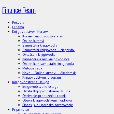
Finance Team
Početna
O nama
Knjigovodstveni Kursevi
Kursevi knjigovodstva – svi
Online kursevi
Samostalni knjigovodja
Samostalni knjigovođa – Napredni
Ovlašćeni knjigovodja
napredni kursevi knjigovodstva
Online kurs samostalni knjigovođa
Metode rada
Novo – Online kursevi – Akademski
Knjigovodstveni programi
Knjigovodstvene Usluge
knjigovodstvene usluge
Ostale Knjigovodstvene Usluge
Osnivanje preduzeća i radnji
Obuka knjigovodstvenih kadrova
Finansijsko i poresko savetovanje
Prijavite se
OnLine prijava za kurseve