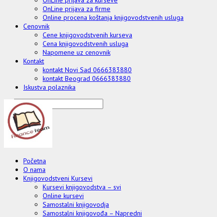
OnLine prijava za firme
Online procena koštanja knjigovodstvenih usluga
Cenovnik
Cene knjigovodstvenih kurseva
Cena knjigovodstvenih usluga
Napomene uz cenovnik
Kontakt
kontakt Novi Sad 0666383880
kontakt Beograd 0666383880
Iskustva polaznika
Početna
O nama
Knjigovodstveni Kursevi
Kursevi knjigovodstva – svi
Online kursevi
Samostalni knjigovodja
Samostalni knjigovođa – Napredni