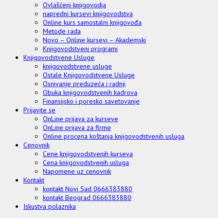
Ovlašćeni knjigovodja
napredni kursevi knjigovodstva
Online kurs samostalni knjigovođa
Metode rada
Novo – Online kursevi – Akademski
Knjigovodstveni programi
Knjigovodstvene Usluge
knjigovodstvene usluge
Ostale Knjigovodstvene Usluge
Osnivanje preduzeća i radnji
Obuka knjigovodstvenih kadrova
Finansijsko i poresko savetovanje
Prijavite se
OnLine prijava za kurseve
OnLine prijava za firme
Online procena koštanja knjigovodstvenih usluga
Cenovnik
Cene knjigovodstvenih kurseva
Cena knjigovodstvenih usluga
Napomene uz cenovnik
Kontakt
kontakt Novi Sad 0666383880
kontakt Beograd 0666383880
Iskustva polaznika