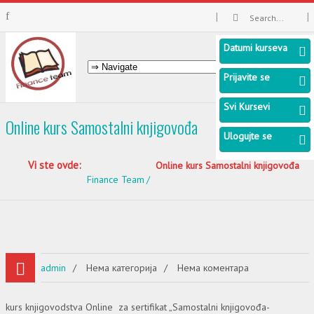
Datumi kurseva
Prijavite se
Svi Kursevi
Online kurs Samostalni knjigovođa
Ulogujte se
Vi ste ovde:
Online kurs Samostalni knjigovođa
Finance Team
admin
Нема категорија
Нема коментара
kurs knjigovodstva Online za sertifikat „Samostalni knjigovođa-