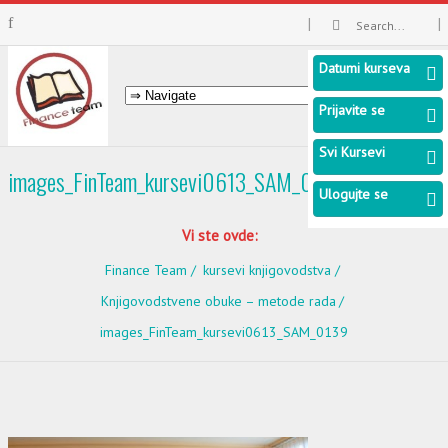
Datumi kurseva
Prijavite se
Svi Kursevi
images_FinTeam_kursevi0613_SAM_0139
Ulogujte se
Vi ste ovde:
Finance Team
kursevi knjigovodstva
Knjigovodstvene obuke – metode rada
images_FinTeam_kursevi0613_SAM_0139