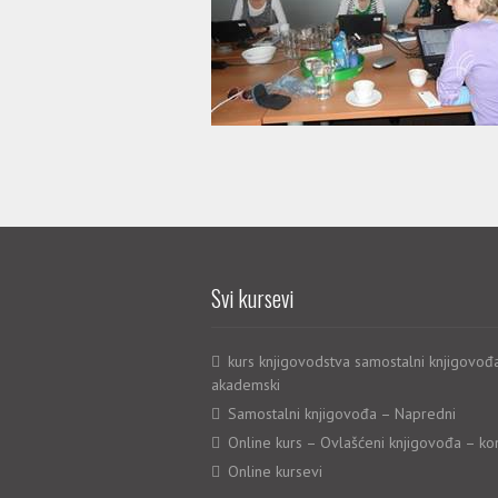
Svi kursevi
kurs knjigovodstva samostalni knjigovođ
akademski
Samostalni knjigovođa – Napredni
Online kurs – Ovlašćeni knjigovođa – ko
Online kursevi