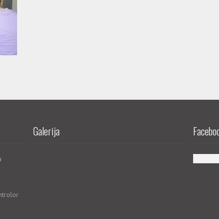
Galerija
Faceboo
a
ntrolor