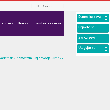
Datumi kurseva
Cenovnik
Kontakt
Iskustva polaznika
Prijavite se
Svi Kursevi
Ulogujte se
akademski
samostalni-knjigovodja-kurs327