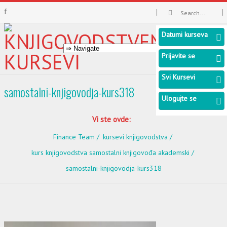
Datumi kurseva
Prijavite se
Svi Kursevi
samostalni-knjigovodja-kurs318
Ulogujte se
Vi ste ovde:
Finance Team
kursevi knjigovodstva
kurs knjigovodstva samostalni knjigovođa akademski
samostalni-knjigovodja-kurs318