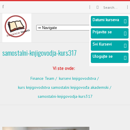
Datumi kurseva
Prijavite se
Svi Kursevi
samostalni-knjigovodja-kurs317
Ulogujte se
Vi ste ovde:
Finance Team
kursevi knjigovodstva
kurs knjigovodstva samostalni knjigovođa akademski
samostalni-knjigovodja-kurs317