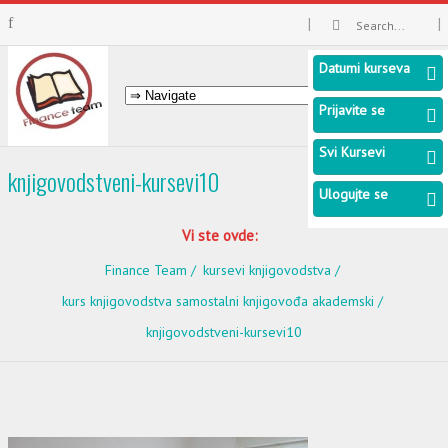
Datumi kurseva
Prijavite se
Svi Kursevi
knjigovodstveni-kursevi10
Ulogujte se
Vi ste ovde:
Finance Team
kursevi knjigovodstva
kurs knjigovodstva samostalni knjigovođa akademski
knjigovodstveni-kursevi10