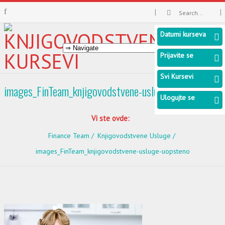
Datumi kurseva
Prijavite se
Svi Kursevi
images_FinTeam_knjigovodstvene-usluge-uopsteno
Ulogujte se
Vi ste ovde:
Finance Team
Knjigovodstvene Usluge
images_FinTeam_knjigovodstvene-usluge-uopsteno