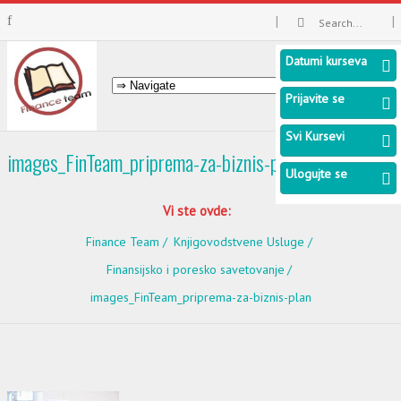
Datumi kurseva
Prijavite se
Svi Kursevi
images_FinTeam_priprema-za-biznis-plan
Ulogujte se
Vi ste ovde:
Finance Team
Knjigovodstvene Usluge
Finansijsko i poresko savetovanje
images_FinTeam_priprema-za-biznis-plan