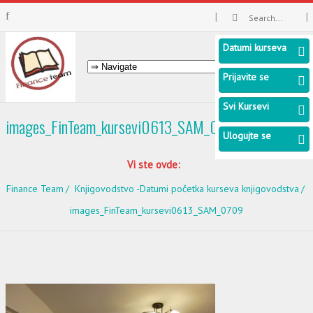
Datumi kurseva
Prijavite se
Svi Kursevi
images_FinTeam_kursevi0613_SAM_0709
Ulogujte se
Vi ste ovde:
Finance Team
Knjigovodstvo -Datumi početka kurseva knjigovodstva
images_FinTeam_kursevi0613_SAM_0709