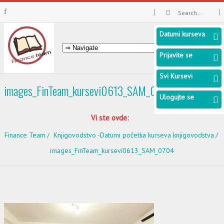
Datumi kurseva
Prijavite se
Svi Kursevi
images_FinTeam_kursevi0613_SAM_0704
Ulogujte se
Vi ste ovde:
Finance Team
Knjigovodstvo -Datumi početka kurseva knjigovodstva
images_FinTeam_kursevi0613_SAM_0704