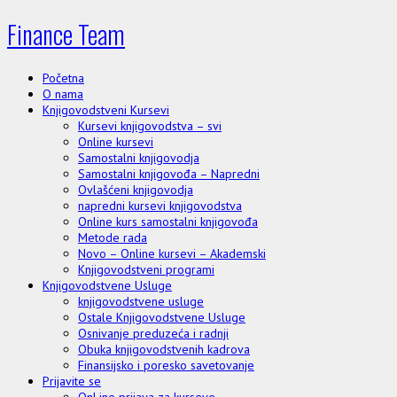
Finance Team
Početna
O nama
Knjigovodstveni Kursevi
Kursevi knjigovodstva – svi
Online kursevi
Samostalni knjigovodja
Samostalni knjigovođa – Napredni
Ovlašćeni knjigovodja
napredni kursevi knjigovodstva
Online kurs samostalni knjigovođa
Metode rada
Novo – Online kursevi – Akademski
Knjigovodstveni programi
Knjigovodstvene Usluge
knjigovodstvene usluge
Ostale Knjigovodstvene Usluge
Osnivanje preduzeća i radnji
Obuka knjigovodstvenih kadrova
Finansijsko i poresko savetovanje
Prijavite se
OnLine prijava za kurseve