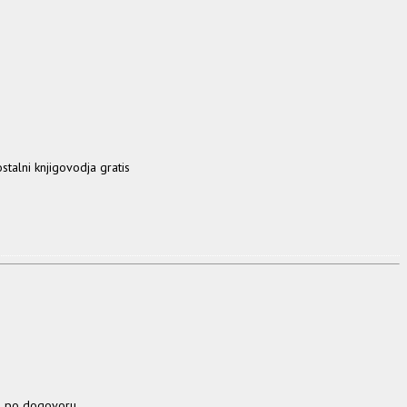
talni knjigovodja gratis
je po dogovoru