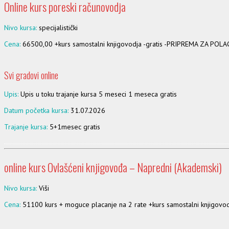
Online kurs poreski računovodja
Nivo kursa:
specijalistički
Cena:
66500,00 +kurs samostalni knjigovodja -gratis -PRIPREMA ZA POLA
Svi gradovi online
Upis:
Upis u toku trajanje kursa 5 meseci 1 meseca gratis
Datum početka kursa:
31.07.2026
Trajanje kursa:
5+1mesec gratis
online kurs Ovlašćeni knjigovođa – Napredni (Akademski)
Nivo kursa:
Viši
Cena:
51100 kurs + moguce placanje na 2 rate +kurs samostalni knjigovod