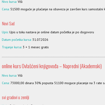
Nivo kursa:
Viši
Cena:
51500 moguće je plaćanje na obaveza je završen kurs samostalni 
Novi Sad
Upis:
Upis u toku nastava je online datum početka je po dogovoru
Datum početka kursa:
31.07.2026
Trajanje kursa:
3 + 1 mesec gratis
online kurs Ovlašćeni knjigovođa – Napredni (Akademski)
Nivo kursa:
Viši
Cena:
73000,00 dinara 30% popusta 51100 moguce placanje na 3 rate sam
svi gradovi u zemlji