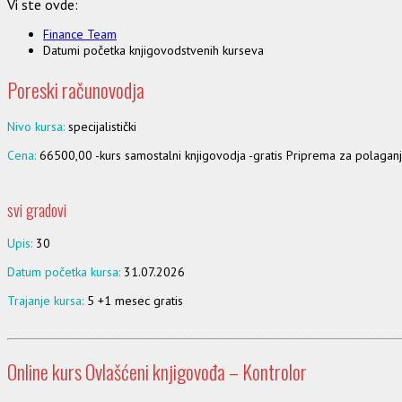
Vi ste ovde:
Finance Team
Datumi početka knjigovodstvenih kurseva
Poreski računovodja
Nivo kursa:
specijalistički
Cena:
66500,00 -kurs samostalni knjigovodja -gratis Priprema za polaga
svi gradovi
Upis:
30
Datum početka kursa:
31.07.2026
Trajanje kursa:
5 +1 mesec gratis
Online kurs Ovlašćeni knjigovođa – Kontrolor