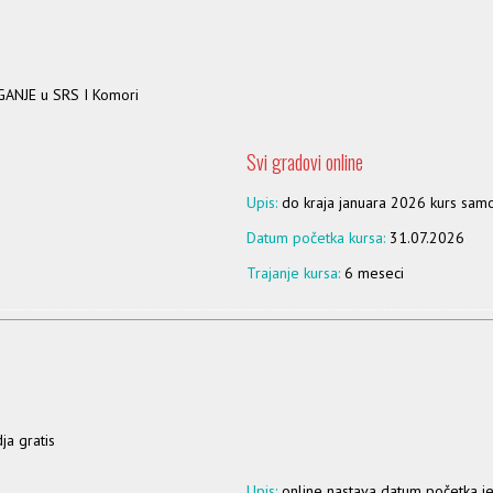
GANJE u SRS I Komori
Svi gradovi online
Upis:
do kraja januara 2026 kurs samos
Datum početka kursa:
31.07.2026
Trajanje kursa:
6 meseci
ja gratis
Upis:
online nastava datum početka 