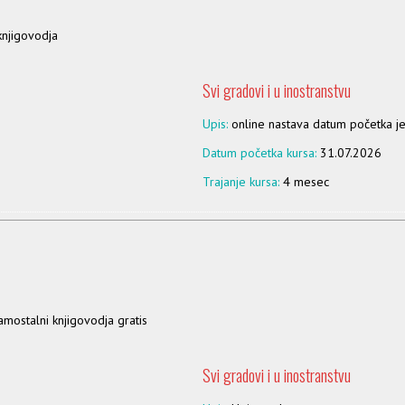
knjigovodja
Svi gradovi i u inostranstvu
Upis:
online nastava datum početka 
Datum početka kursa:
31.07.2026
Trajanje kursa:
4 mesec
ostalni knjigovodja gratis
Svi gradovi i u inostranstvu