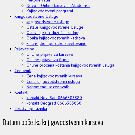
Novo – Online kursevi – Akademski
Knjigovodstveni programi
Knjigovodstvene Usluge
knjigovodstvene usluge
Ostale Knjigovodstvene Usluge
Osnivanje preduzeća i radnji
Obuka knjigovodstvenih kadrova
Finansijsko i poresko savetovanje
Prijavite se
OnLine prijava za kurseve
OnLine prijava za firme
Online procena koštanja knjigovodstvenih usluga
Cenovnik
Cene knjigovodstvenih kurseva
Cena knjigovodstvenih usluga
Napomene uz cenovnik
Kontakt
kontakt Novi Sad 0666383880
kontakt Beograd 0666383880
Iskustva polaznika
Datumi početka knjigovodstvenih kurseva