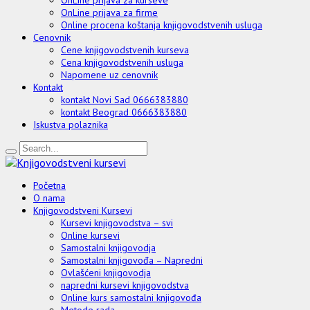
OnLine prijava za firme
Online procena koštanja knjigovodstvenih usluga
Cenovnik
Cene knjigovodstvenih kurseva
Cena knjigovodstvenih usluga
Napomene uz cenovnik
Kontakt
kontakt Novi Sad 0666383880
kontakt Beograd 0666383880
Iskustva polaznika
Početna
O nama
Knjigovodstveni Kursevi
Kursevi knjigovodstva – svi
Online kursevi
Samostalni knjigovodja
Samostalni knjigovođa – Napredni
Ovlašćeni knjigovodja
napredni kursevi knjigovodstva
Online kurs samostalni knjigovođa
Metode rada