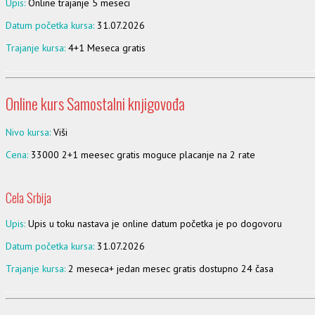
Upis:
Online trajanje 5 meseci
Datum početka kursa:
31.07.2026
Trajanje kursa:
4+1 Meseca gratis
Online kurs Samostalni knjigovođa
Nivo kursa:
Viši
Cena:
33000 2+1 meesec gratis moguce placanje na 2 rate
Cela Srbija
Upis:
Upis u toku nastava je online datum početka je po dogovoru
Datum početka kursa:
31.07.2026
Trajanje kursa:
2 meseca+ jedan mesec gratis dostupno 24 časa